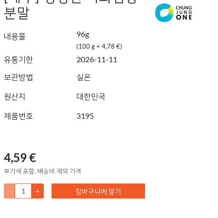
분말
96g
내용물
(100 g = 4,78 €)
유통기한
2026-11-11
보관방법
실온
원산지
대한민국
제품번호
3195
4,59 €
부가세 포함, 배송비 제외 가격
-
+
장바구니에 담기