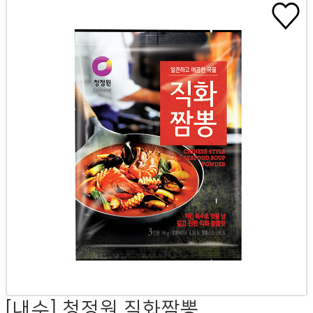
[내수] 청정원 직화짬뽕