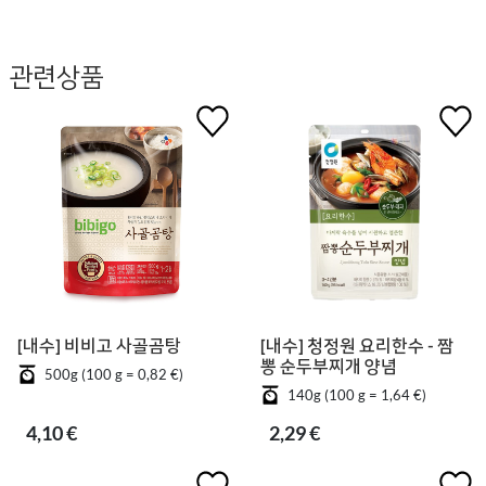
관련상품
[내수] 비비고 사골곰탕
[내수] 청정원 요리한수 - 짬
뽕 순두부찌개 양념
500g (100 g = 0,82 €)
140g (100 g = 1,64 €)
4,10 €
2,29 €