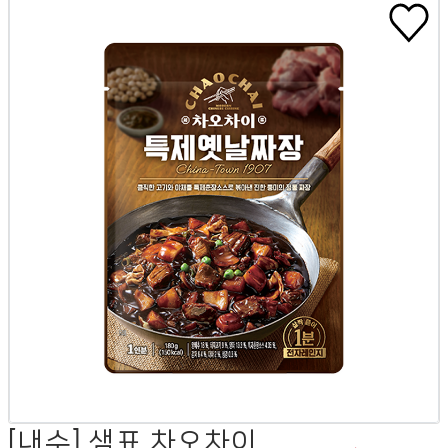
[내수] 샘표 차오차이