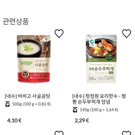
관련상품
[내수] 비비고 사골곰탕
[내수] 청정원 요리한수 - 짬
뽕 순두부찌개 양념
500g (100 g = 0,82 €)
140g (100 g = 1,64 €)
4,10 €
2,29 €