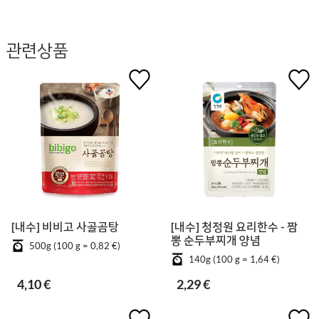
관련상품
[내수] 비비고 사골곰탕
[내수] 청정원 요리한수 - 짬
뽕 순두부찌개 양념
500g (100 g = 0,82 €)
140g (100 g = 1,64 €)
4,10 €
2,29 €