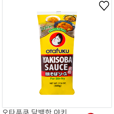
오타푸쿠 담백한 야키