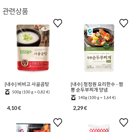
관련상품
[내수] 비비고 사골곰탕
[내수] 청정원 요리한수 - 짬
뽕 순두부찌개 양념
500g (100 g = 0,82 €)
140g (100 g = 1,64 €)
4,10 €
2,29 €