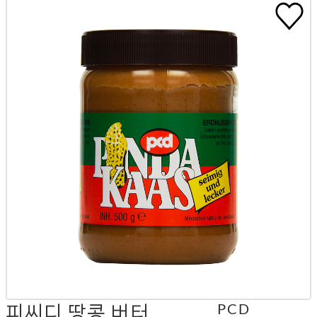
피씨디 땅콩 버터
PCD