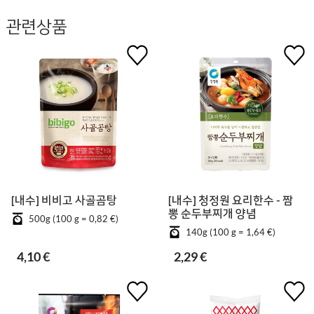
관련상품
[내수] 비비고 사골곰탕
[내수] 청정원 요리한수 - 짬
뽕 순두부찌개 양념
500g (100 g = 0,82 €)
140g (100 g = 1,64 €)
4,10 €
2,29 €