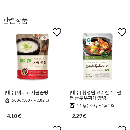
관련상품
[내수] 비비고 사골곰탕
[내수] 청정원 요리한수 - 짬
뽕 순두부찌개 양념
500g (100 g = 0,82 €)
140g (100 g = 1,64 €)
4,10 €
2,29 €