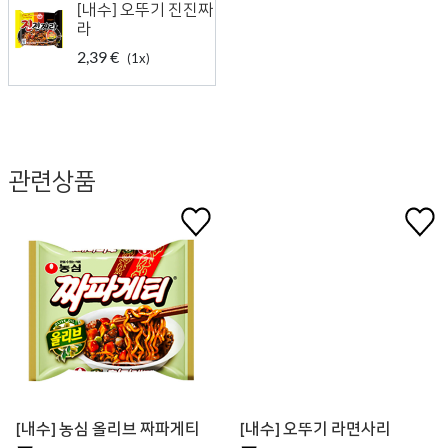
[내수] 오뚜기 진진짜
라
2,39 €
(1x)
관련상품
[내수] 농심 올리브 짜파게티
[내수] 오뚜기 라면사리