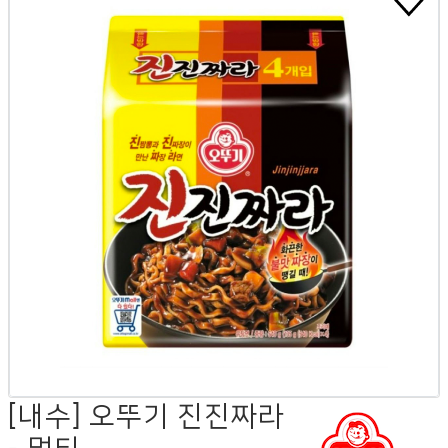
[내수] 오뚜기 진진짜라
- 멀티