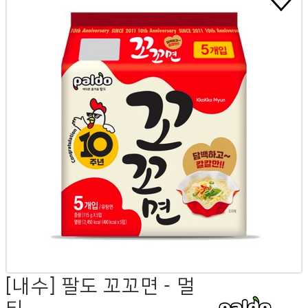
[내수] 팔도 꼬꼬면 - 멀
티