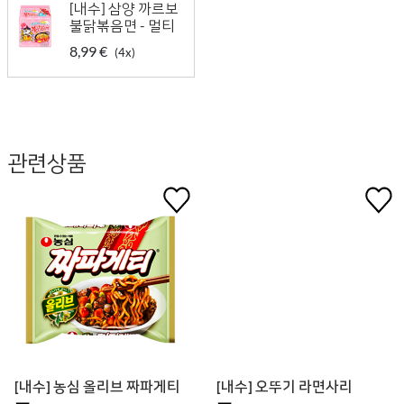
[내수] 삼양 까르보
불닭볶음면 - 멀티
8,99 €
(4x)
관련상품
[내수] 농심 올리브 짜파게티
[내수] 오뚜기 라면사리