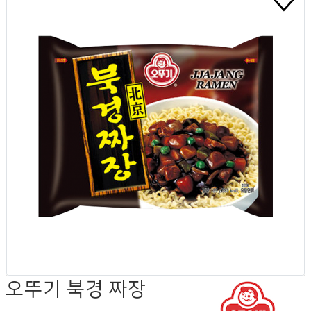
오뚜기 북경 짜장