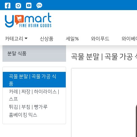
카테고리
신상품
세일%
와이푸드
와이베
분말 식품
곡물 분말 | 곡물 가공
곡물 분말 | 곡물 가공 식
품
카레 | 짜장 | 하이라이스 |
스프
튀김 | 부침 | 빵가루
홈베이킹 믹스