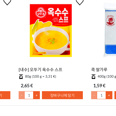
[내수] 오뚜기 옥수수 스프
콕 쌀가루
80g (100 g = 3,31 €)
400g (100 g
2,65 €
1,59 €
기
-
+
장바구니에 담기
-
+