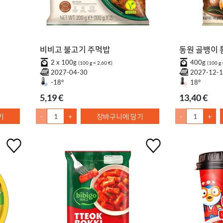
비비고 불고기 주먹밥
동원 골뱅이
2 x 100g
400g
(100 g = 2,60 €)
(100 g 
2027-04-30
2027-12-
-18°
18°
5,19 €
13,40 €
기
-
+
장바구니에 담기
-
+