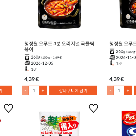
청정원 오푸드 3분 오리지널 국물떡
청정원 오푸드
볶이
260g
(100 g 
260g
2026-11-
(100 g = 1,69 €)
2026-12-05
18°
18°
4,39 €
4,39 €
기
-
+
장바구니에 담기
-
+