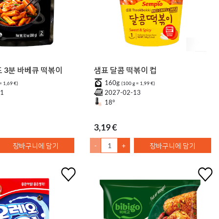
 3분 바베큐 떡볶이
샘표 달콤 떡볶이 컵
160g
= 1,69 €)
(100 g = 1,99 €)
01
2027-02-13
18°
3,19 €
장바구니에 담기
-
+
장바구니에 담기