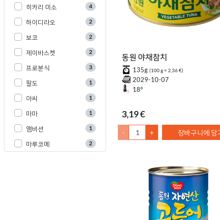
4
히카리 미소
2
하이디라오
2
보코
2
제이바스켓
동원 야채참치
3
프로분식
135g
(100 g = 2,36 €)
2029-10-07
1
팔도
18°
1
아씨
3,19 €
1
마마
1
앰비션
-
+
장바구니에 담
2
마루코메