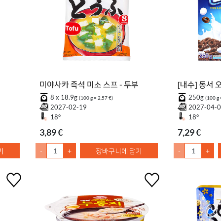
미야사카 즉석 미소 스프 - 두부
[내수] 동서
8 x 18.9g
250g
(100 g = 2,57 €)
(100 g 
2027-02-19
2027-04-
18°
18°
3,89 €
7,29 €
기
-
+
장바구니에 담기
-
+