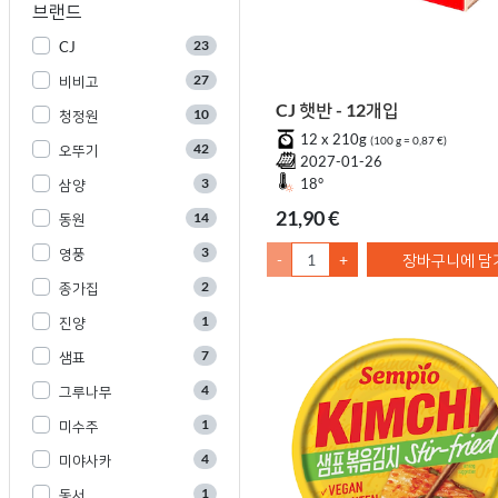
브랜드
23
CJ
27
비비고
CJ 햇반 - 12개입
10
청정원
12 x 210g
(100 g = 0,87 €)
42
오뚜기
2027-01-26
3
18°
삼양
21,90 €
14
동원
3
영풍
-
+
장바구니에 담
2
종가집
1
진양
7
샘표
4
그루나무
1
미수주
4
미야사카
1
동서