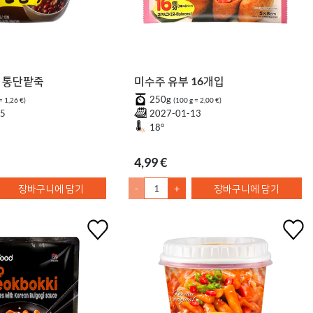
기 통단팥죽
미수주 유부 16개입
250g
= 1,26 €)
(100 g = 2,00 €)
05
2027-01-13
18°
4,99 €
장바구니에 담기
-
+
장바구니에 담기