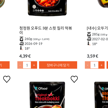
청정원 오푸드 3분 스윗 칠리 떡볶
[내수] 오뚜
이
285g
(100 g 
260g
2027-02-
(100 g = 1,69 €)
2026-09-19
18°
18°
4,39 €
3,59 €
기
-
+
장바구니에 담기
-
+