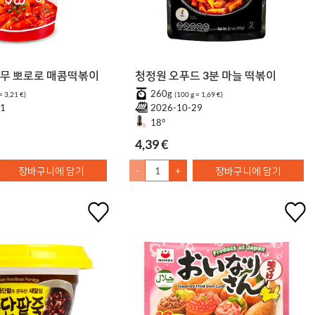
나무 뽀로로 매콤떡볶이
청정원 오푸드 3분 마늘 떡볶이
260g
= 3,21 €)
(100 g = 1,69 €)
01
2026-10-29
18°
4,39 €
장바구니에 담기
-
+
장바구니에 담기