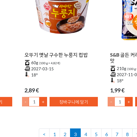
오뚜기 옛날 구수한 누룽지 컵밥
S&B 골든 커
맛
60g
(100 g = 4,82 €)
210g
2027-03-15
(100 g 
2027-11-
18°
18°
2,89 €
1,99 €
기
-
+
장바구니에 담기
-
+
<
1
2
3
4
5
6
7
8