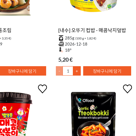
 통조림
[내수] 오뚜기 컵밥 - 매콤낙지덮밥
285g
= 3,35 €)
(100 g = 1,82 €)
19
2026-12-18
18°
5,20 €
장바구니에 담기
-
+
장바구니에 담기