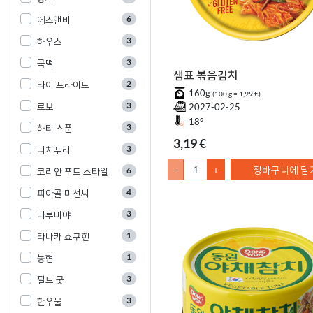
6
에스앤비
3
하우스
3
국떡
샘표 볶음김치
2
타이 프라이드
160g
(100 g = 1,99 €)
3
로보
2027-02-25
18°
3
하티 스푼
3,19 €
3
니치푸리
-
+
장바구니에 담
6
코리안 푸드 스타일
4
피아골 미선씨
3
마루미야
1
타나카 쇼쿠힌
1
농협
3
필드 굿
3
한우물