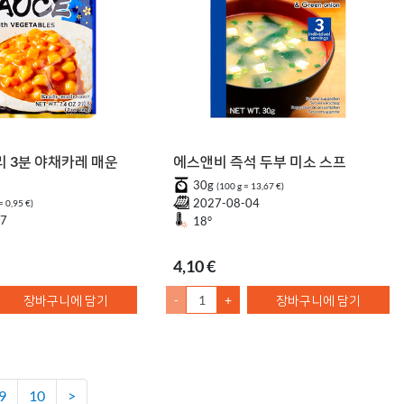
리 3분 야채카레 매운
에스앤비 즉석 두부 미소 스프
30g
(100 g = 13,67 €)
2027-08-04
= 0,95 €)
07
18°
4,10 €
장바구니에 담기
-
+
장바구니에 담기
9
10
>