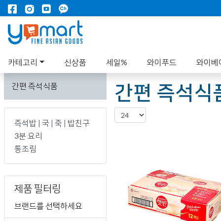
카테고리
신상품
세일%
와이푸드
와이베
간편 즉석식
간편 즉석식품
즉석밥 | 국 | 죽 | 밥친구
3분 요리
통조림
제품 필터링
브랜드를 선택하세요