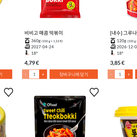
비비고 매콤 떡볶이
[내수] 그루
360g
120g
(100 g = 1,33 €)
(100 g 
2027-04-24
2026-12-
18°
18°
4,79 €
3,85 €
기
-
+
장바구니에 담기
-
+