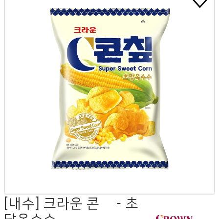
[내수] 크라운 콘칲 - 초
당옥수수