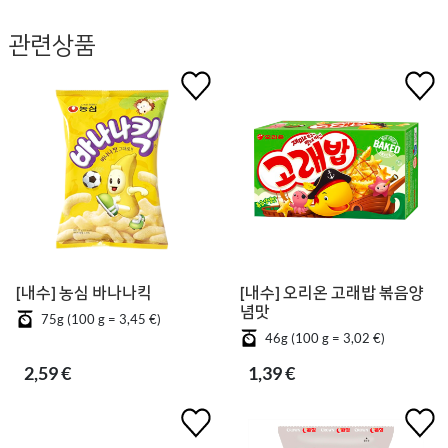
관련상품
[내수] 농심 바나나킥
[내수] 오리온 고래밥 볶음양
념맛
75g (100 g = 3,45 €)
46g (100 g = 3,02 €)
2,59 €
1,39 €