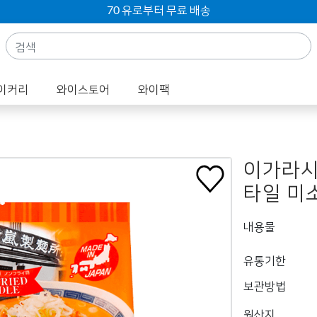
70 유로부터 무료 배송
이커리
와이스토어
와이팩
이가라시
타일 미
내용물
유통기한
보관방법
원산지