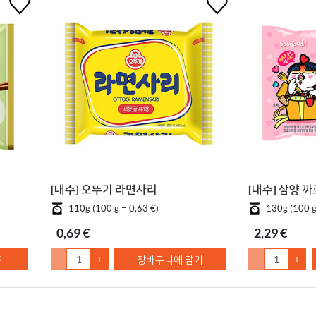
[내수] 오뚜기 라면사리
[내수] 삼양 
110g (100 g = 0,63 €)
130g (100 g
0,69 €
2,29 €
기
-
+
장바구니에 담기
-
+