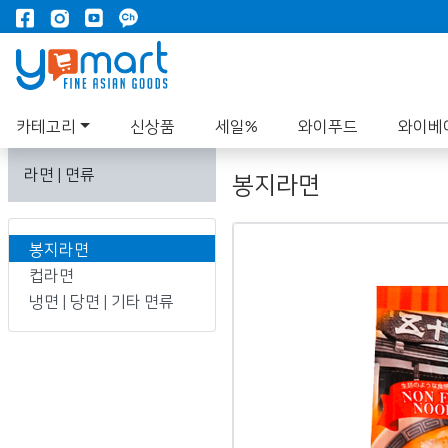
카테고리
신상품
세일%
와이푸드
와이베
라면 | 면류
봉지라면
봉지라면
컵라면
냉면 | 당면 | 기타 면류