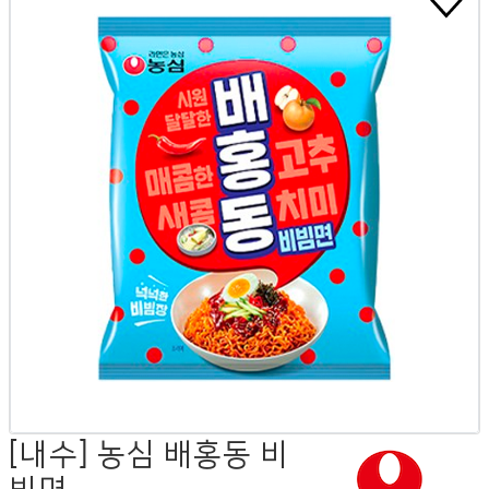
[내수] 농심 배홍동 비
빔면