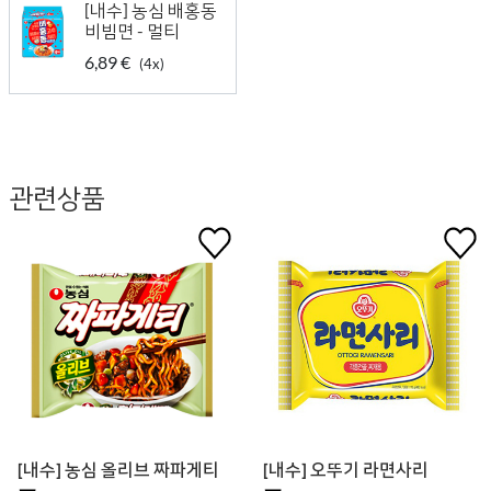
[내수] 농심 배홍동
비빔면 - 멀티
6,89 €
(4x)
관련상품
[내수] 농심 올리브 짜파게티
[내수] 오뚜기 라면사리