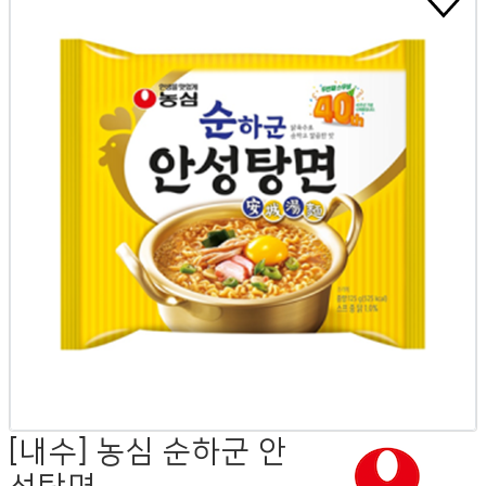
[내수] 농심 순하군 안
성탕면