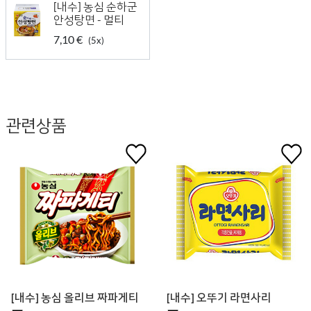
[내수] 농심 순하군
안성탕면 - 멀티
7,10 €
(5x)
관련상품
[내수] 농심 올리브 짜파게티
[내수] 오뚜기 라면사리