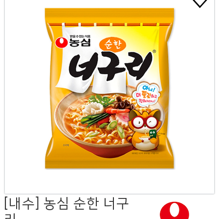
[내수] 농심 순한 너구
리