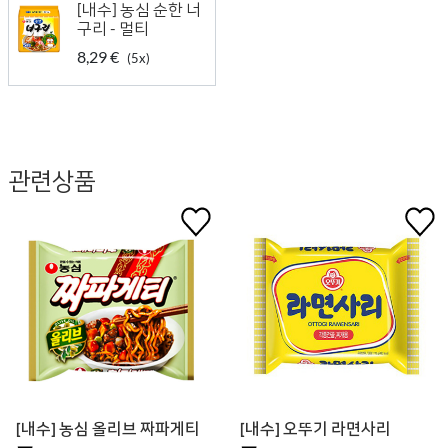
[내수] 농심 순한 너
구리 - 멀티
8,29 €
(5x)
관련상품
[내수] 농심 올리브 짜파게티
[내수] 오뚜기 라면사리