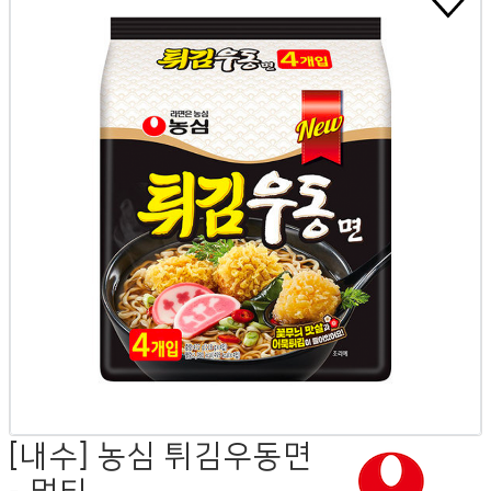
[내수] 농심 튀김우동면
- 멀티