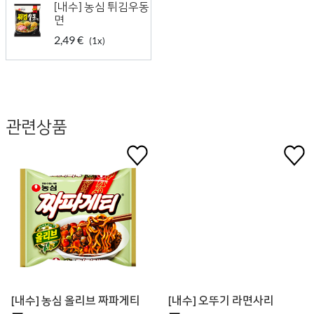
[내수] 농심 튀김우동
면
2,49 €
(1x)
관련상품
[내수] 농심 올리브 짜파게티
[내수] 오뚜기 라면사리