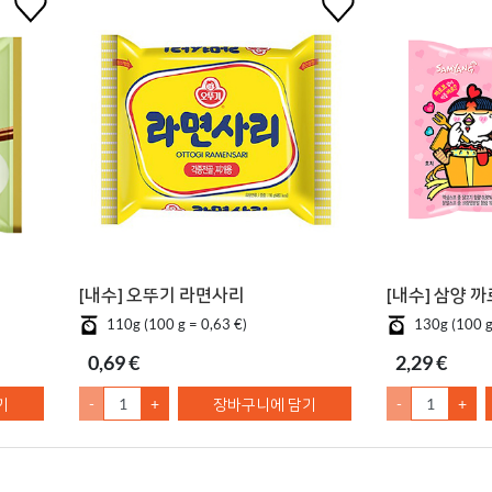
[내수] 오뚜기 라면사리
[내수] 삼양 
110g (100 g = 0,63 €)
130g (100 g
0,69 €
2,29 €
기
-
+
장바구니에 담기
-
+