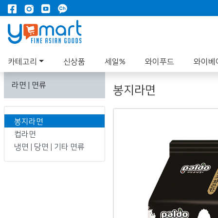
카테고리
신상품
세일%
와이푸드
와이베
라면 | 면류
봉지라면
봉지라면
컵라면
냉면 | 당면 | 기타 면류