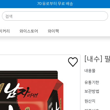
70 유로부터 무료 배송
이커리
와이스토어
와이팩
[내수] 
내용물
유통기한
보관방법
원산지