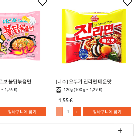
까르보 불닭볶음면
[내수] 오뚜기 진라면 매운맛
 = 1,76 €)
120g (100 g = 1,29 €)
1,55 €
장바구니에 담기
-
+
장바구니에 담기