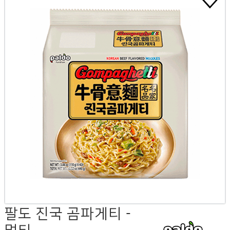
팔도 진국 곰파게티 -
멀티