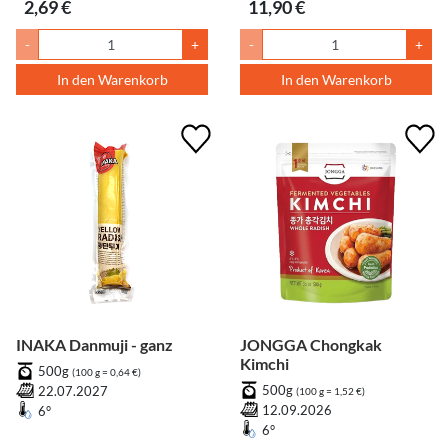
2,69 €
11,90 €
-
+
-
+
In den Warenkorb
In den Warenkorb
INAKA Danmuji - ganz
JONGGA Chongkak
Kimchi
500g
(100 g = 0,64 €)
500g
22.07.2027
(100 g = 1,52 €)
12.09.2026
6°
6°