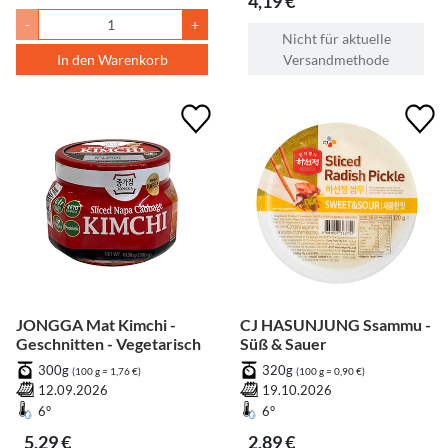
4,19 €
-
+
Nicht für aktuelle
In den Warenkorb
Versandmethode
JONGGA Mat Kimchi -
CJ HASUNJUNG Ssammu -
Geschnitten - Vegetarisch
Süß & Sauer
300g
320g
(100 g = 1,76 €)
(100 g = 0,90 €)
12.09.2026
19.10.2026
6°
6°
5,29 €
2,89 €