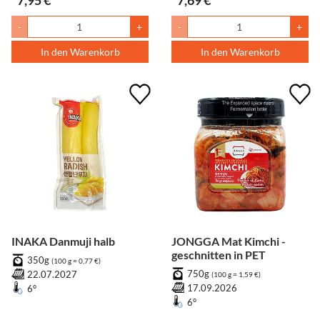
7,95 €
7,69 €
-
+
-
+
In den Warenkorb
In den Warenkorb
INAKA Danmuji halb
JONGGA Mat Kimchi -
geschnitten in PET
350g
(100 g = 0,77 €)
750g
22.07.2027
(100 g = 1,59 €)
17.09.2026
6°
6°