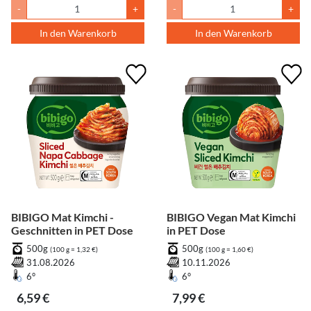
-
+
-
+
In den Warenkorb
In den Warenkorb
BIBIGO Mat Kimchi -
BIBIGO Vegan Mat Kimchi
Geschnitten in PET Dose
in PET Dose
500g
500g
(100 g = 1,32 €)
(100 g = 1,60 €)
31.08.2026
10.11.2026
6°
6°
6,59 €
7,99 €