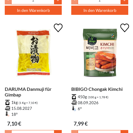
In den Warenkorb
In den Warenkorb
DARUMA Danmuji für
BIBIGO Chongak Kimchi
Gimbap
450g
(100 g = 1,78 €)
1kg
08.09.2026
(1 Kg = 7,10 €)
15.08.2027
6°
18°
7,10 €
7,99 €