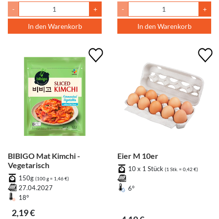
-
+
-
+
In den Warenkorb
In den Warenkorb
BIBIGO Mat Kimchi -
Eier M 10er
Vegetarisch
10 x 1 Stück
(1 Stk. = 0,42 €)
150g
(100 g = 1,46 €)
27.04.2027
6°
18°
2,19 €