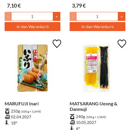
7,10 €
3,79 €
-
+
-
+
In den Warenkorb
In den Warenkorb
MARUFUJI Inari
MATSARANG Ueong &
Danmuji
250g
(100 g = 1,64 €)
240g
02.04.2027
(100 g = 1,58 €)
10.05.2027
18°
6°