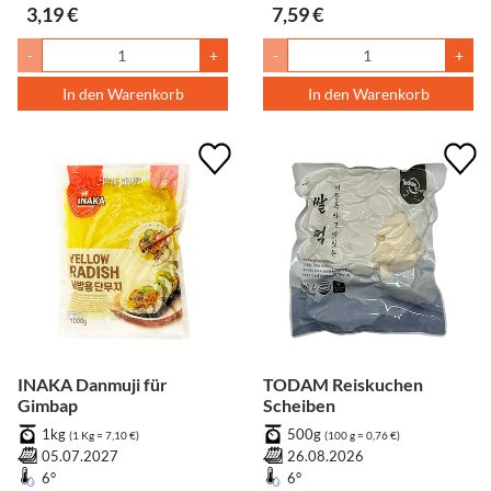
3,19 €
7,59 €
-
+
-
+
In den Warenkorb
In den Warenkorb
INAKA Danmuji für
TODAM Reiskuchen
Gimbap
Scheiben
1kg
500g
(1 Kg = 7,10 €)
(100 g = 0,76 €)
05.07.2027
26.08.2026
6°
6°