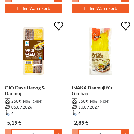
In den Warenkorb
In den Warenkorb
CJO Days Ueong &
INAKA Danmuji für
Danmuji
Gimbap
250g
350g
(100 g = 2,08 €)
(100 g = 0,83 €)
05.09.2026
10.09.2027
6°
6°
5,19 €
2,89 €
-
+
-
+