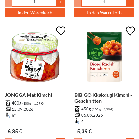
-
+
-
+
In den Warenkorb
In den Warenkorb
JONGGA Mat Kimchi
BIBIGO Kkakdugi Kimchi -
Geschnitten
400g
(100 g = 1,59 €)
450g
12.09.2026
(100 g = 1,20 €)
06.09.2026
6°
6°
6,35 €
5,39 €