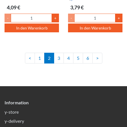
4,09 €
3,79 €
-
+
-
+
In den Warenkorb
In den Warenkorb
<
1
2
3
4
5
6
>
Information
y-store
y-delivery