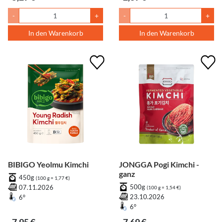
-
+
-
+
In den Warenkorb
In den Warenkorb
BIBIGO Yeolmu Kimchi
JONGGA Pogi Kimchi -
ganz
450g
(100 g = 1,77 €)
500g
07.11.2026
(100 g = 1,54 €)
23.10.2026
6°
6°