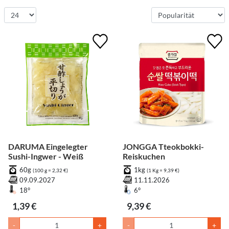
DARUMA Eingelegter
JONGGA Tteokbokki-
Sushi-Ingwer - Weiß
Reiskuchen
60g
1kg
(100 g = 2,32 €)
(1 Kg = 9,39 €)
09.09.2027
11.11.2026
18°
6°
1,39 €
9,39 €
-
+
-
+