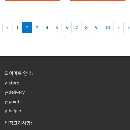
<
1
2
3
4
5
6
7
8
9
10
>
>
와이마트 안내:
y-store
y-delivery
y-point
y-helper
법적고지사항: