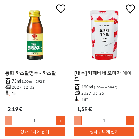
동화 까스활명수 - 까스활
[내수] 카페베네 오미자 에이
드
75ml
(100 ml = 2,92 €)
190ml
2027-12-02
(100 ml = 0,84 €)
2027-03-25
18°
18°
2,19 €
1,59 €
-
+
-
+
장바구니에 담기
장바구니에 담기