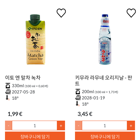
이토 엔 말차 녹차
키무라 라무네 오리지날 - 판
트
330ml
(100 ml = 0,60 €)
200ml
2027-05-28
(100 ml = 1,73 €)
2028-01-19
18°
18°
1,99 €
3,45 €
-
+
-
+
장바구니에 담기
장바구니에 담기