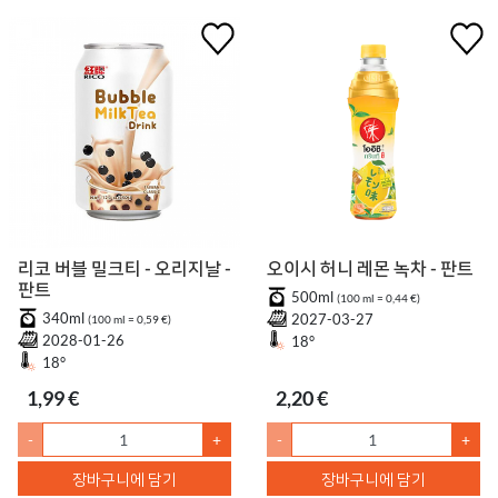
리코 버블 밀크티 - 오리지날 -
오이시 허니 레몬 녹차 - 판트
판트
500ml
(100 ml = 0,44 €)
340ml
2027-03-27
(100 ml = 0,59 €)
2028-01-26
18°
18°
1,99 €
2,20 €
-
+
-
+
장바구니에 담기
장바구니에 담기