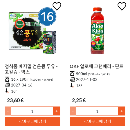
정식품 베지밀 검은콩 두유 -
OKF 알로에 크랜베리 - 판트
고칼슘 - 박스
500ml
(100 ml = 0,45 €)
16 x 190ml
2027-11-03
(100 ml = 0,78 €)
2027-04-16
18°
18°
23,60 €
2,25 €
-
+
-
+
장바구니에 담기
장바구니에 담기