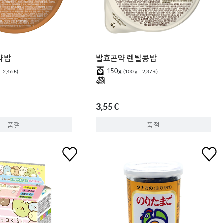
약밥
발효곤약 렌틸콩밥
150g
= 2,46 €)
(100 g = 2,37 €)
3,55 €
품절
품절