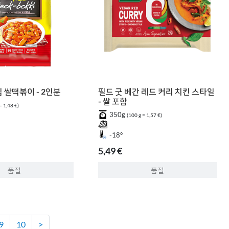
 쌀떡볶이 - 2인분
필드 굿 베간 레드 커리 치킨 스타일
- 쌀 포함
= 1,48 €)
350g
(100 g = 1,57 €)
-18°
5,49 €
품절
품절
9
10
>