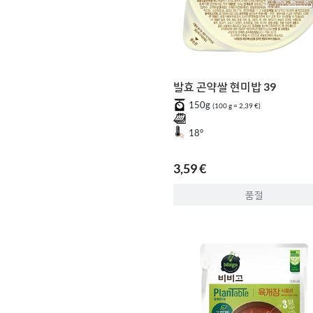
발효 곤약쌀 현미밥 39
150g
(100 g = 2,39 €)
18°
3,59 €
품절