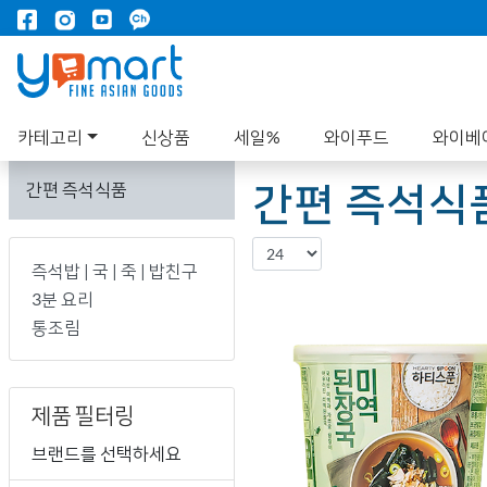
카테고리
신상품
세일%
와이푸드
와이베
간편 즉석식
간편 즉석식품
즉석밥 | 국 | 죽 | 밥친구
3분 요리
통조림
제품 필터링
브랜드를 선택하세요