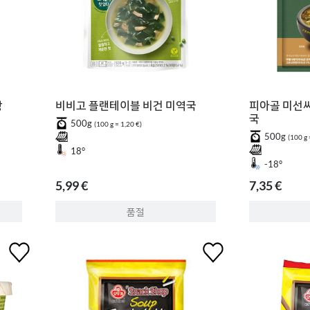
장
비비고 플랜테이블 비건 미역국
피아골 미선씨
국
500g
(100 g = 1,20 €)
500g
(100 g 
18°
-18°
5,99 €
7,35 €
품절