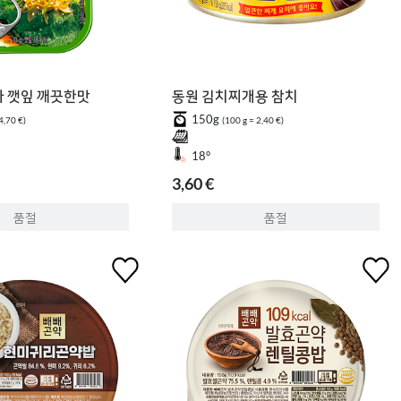
마 깻잎 깨끗한맛
동원 김치찌개용 참치
150g
4,70 €)
(100 g = 2,40 €)
18°
3,60 €
품절
품절