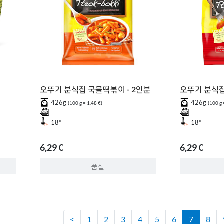
오뚜기 분식집 국물떡볶이 - 2인분
오뚜기 분식집
426g
426g
(100 g = 1,48 €)
(100 g 
18°
18°
6,29 €
6,29 €
품절
<
1
2
3
4
5
6
7
8