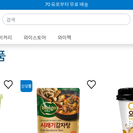
70 유로부터 무료 배송
이커리
와이스토어
와이팩
품
신상품