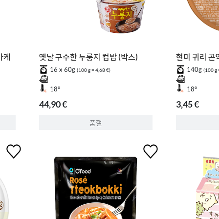
카케
옛날 구수한 누룽지 컵밥 (박스)
현미 귀리 곤
16 x 60g
140g
(100 g = 4,68 €)
(100 g 
18°
18°
44,90 €
3,45 €
품절