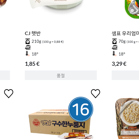
CJ 햇반
샘표 우리엄
210g
70g
(100 g = 0,88 €)
(100 g = 
18°
18°
1,85 €
3,29 €
품절