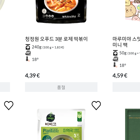
청정원 오푸드 3분 로제 떡볶이
마루미야 스
미니 팩
240g
(100 g = 1,83 €)
50g
(100 g = 
18°
18°
4,39 €
4,59 €
품절