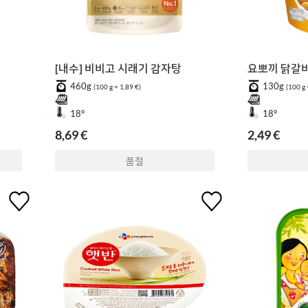
[내수] 비비고 시래기 감자탕
요뽀끼 닭갈
460g
130g
(100 g = 1,89 €)
(100 g 
18°
18°
8,69 €
2,49 €
품절