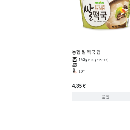
농협 쌀 떡국 컵
153g
(100 g = 2,84 €)
18°
4,35 €
품절