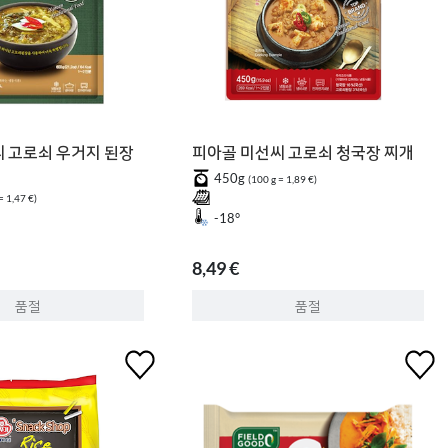
 고로쇠 우거지 된장
피아골 미선씨 고로쇠 청국장 찌개
450g
(100 g = 1,89 €)
= 1,47 €)
-18°
8,49 €
품절
품절