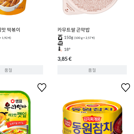
비맛 떡볶이
카무트쌀 곤약밥
150g
= 1,92 €)
(100 g = 2,57 €)
18°
3,85 €
품절
품절