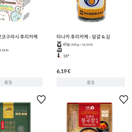
밋코구라시 후리카케
타나카 후리카케 - 달걀 & 김
60g
(100 g = 10,32 €)
9,18 €)
18°
6,19 €
품절
품절