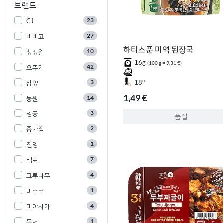
브랜드
23
CJ
27
비비고
하티스푼 미역 된장국
10
청정원
16g
(100 g = 9,31 €)
42
오뚜기
3
18°
삼양
1,49 €
14
동원
3
영풍
품절
2
종가집
1
진양
7
샘표
4
그루나무
1
미수주
4
미야사카
1
동서