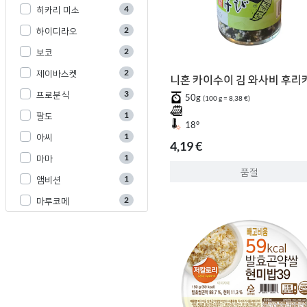
4
히카리 미소
2
하이디라오
2
보코
2
제이바스켓
니혼 카이수이 김 와사비 후리
3
프로분식
50g
(100 g = 8,38 €)
1
팔도
18°
1
아씨
4,19 €
1
마마
품절
1
앰비션
2
마루코메