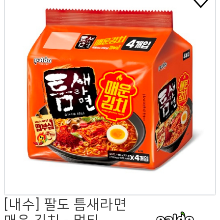
[내수] 팔도 틈새라면
매운 김치 - 멀티