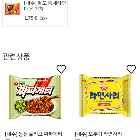
[내수] 팔도 틈새라면
매운 김치
1,75 €
(1x)
관련상품
[내수] 농심 올리브 짜파게티
[내수] 오뚜기 라면사리