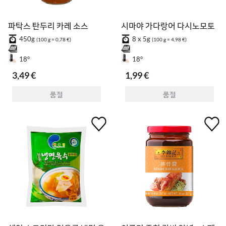
파탁스 탄두리 카레 소스
시마야 가다랑어 다시노모토
450g
8 x 5g
(100 g = 0,78 €)
(100 g = 4,98 €)
18°
18°
3,49 €
1,99 €
품절
품절