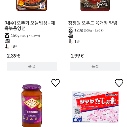
[내수] 오뚜기 오늘밥상 - 제
청정원 오푸드 육개장 양념
육볶음양념
120g
(100 g = 1,66 €)
150g
(100 g = 1,59 €)
18°
18°
2,39 €
1,99 €
품절
품절