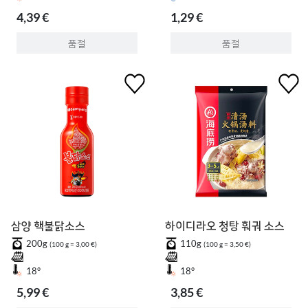
4,39 €
1,29 €
품절
품절
삼양 핵불닭소스
하이디라오 청탕 훠궈 소스
200g
110g
(100 g = 3,00 €)
(100 g = 3,50 €)
18°
18°
5,99 €
3,85 €