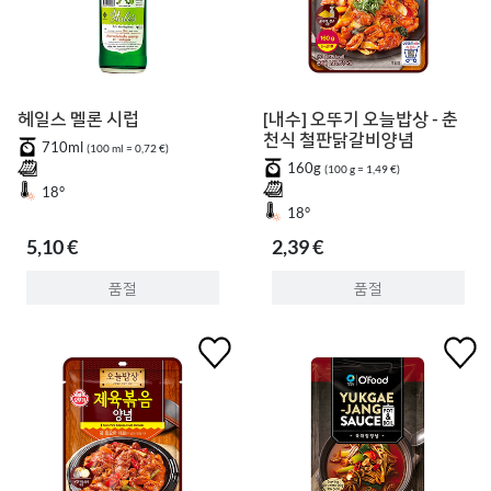
헤일스 멜론 시럽
[내수] 오뚜기 오늘밥상 - 춘
천식 철판닭갈비양념
710ml
(100 ml = 0,72 €)
160g
(100 g = 1,49 €)
18°
18°
5,10 €
2,39 €
품절
품절