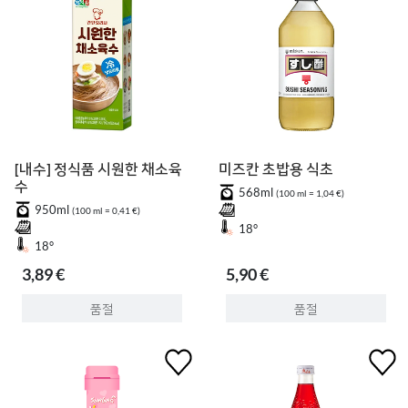
[내수] 정식품 시원한 채소육
미즈칸 초밥용 식초
수
568ml
(100 ml = 1,04 €)
950ml
(100 ml = 0,41 €)
18°
18°
3,89 €
5,90 €
품절
품절