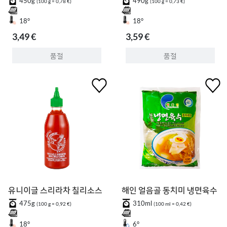
450g
490g
(100 g = 0,78 €)
(100 g = 0,73 €)
18°
18°
3,49 €
3,59 €
품절
품절
유니이글 스리라차 칠리소스
해인 얼음골 동치미 냉면육수
475g
310ml
(100 g = 0,92 €)
(100 ml = 0,42 €)
18°
6°