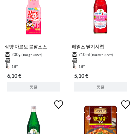
삼양 까르보 불닭소스
헤일스 딸기시럽
200g
710ml
(100 g = 3,05 €)
(100 ml = 0,72 €)
18°
18°
6,10 €
5,10 €
품절
품절