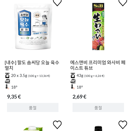
[내수] 팔도 솜씨당 오늘 육수
에스앤비 프리미엄 와사비 페
멸치
이스트 튜브
20 x 3.5g
43g
(100 g = 13,36 €)
(100 g = 6,26 €)
18°
18°
9,35 €
2,69 €
품절
품절