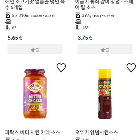
해인 소고기맛 얼음골 냉면 육
이금기 중화 갈비 양념 - 스페
수 5개입
어 립 소스
5 x 310ml
397g
(100 ml = 0,36 €)
(100 g = 0,94 €)
6°
18°
5,65 €
3,75 €
품절
품절
파탁스 버터 치킨 카레 소스
오뚜기 양념치킨소스