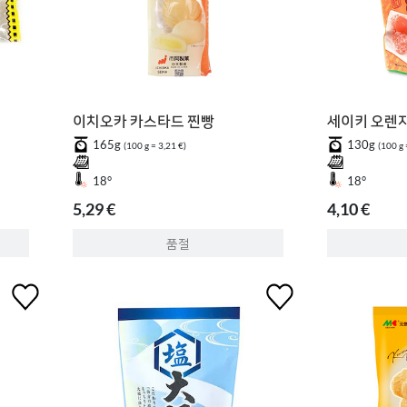
이치오카 카스타드 찐빵
세이키 오렌
165g
130g
(100 g = 3,21 €)
(100 g 
18°
18°
5,29 €
4,10 €
품절