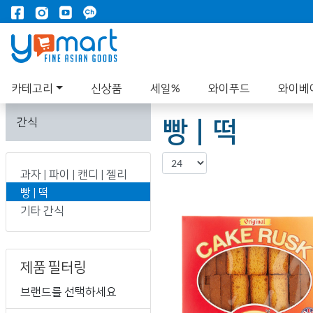
카테고리
신상품
세일%
와이푸드
와이베
빵 | 떡
간식
과자 | 파이 | 캔디 | 젤리
빵 | 떡
기타 간식
제품 필터링
브랜드를 선택하세요