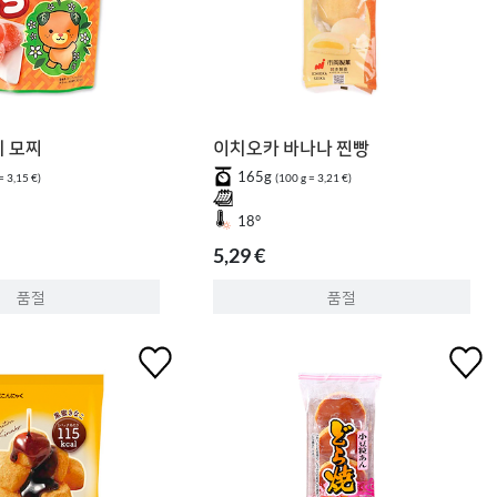
지 모찌
이치오카 바나나 찐빵
165g
= 3,15 €)
(100 g = 3,21 €)
18°
5,29 €
품절
품절