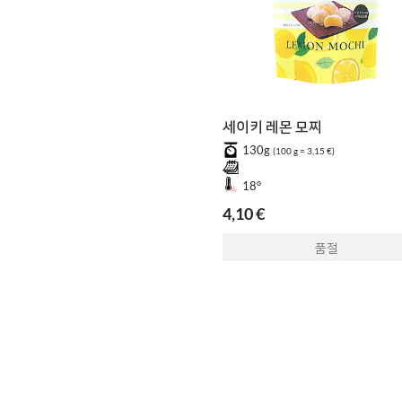
세이키 레몬 모찌
130g
(100 g = 3,15 €)
18°
4,10 €
품절