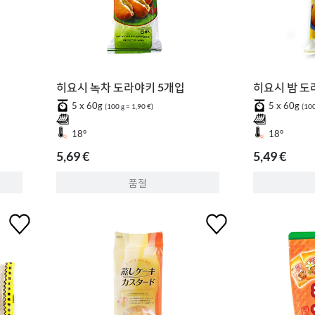
히요시 녹차 도라야키 5개입
히요시 밤 도
5 x 60g
5 x 60g
(100 g = 1,90 €)
(100
18°
18°
5,69 €
5,49 €
품절