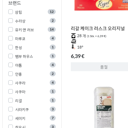
브랜드
12
삼립
2
수라상
리갈 케이크 러스크 오리지널
14
유키 앤 러브
28 개
(1 Stk. = 6,39 €)
4
마루쿄
1
18°
한성
6,39 €
1
뱀부 하우스
4
아톰
품절
2
안흥
4
사쿠라
1
사쿠마
1
리갈
3
시라키쿠
7
세이키
3
히요시