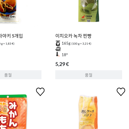
라야키 5개입
이치오카 녹차 찐빵
165g
 g = 1,83 €)
(100 g = 3,21 €)
18°
5,29 €
품절
품절