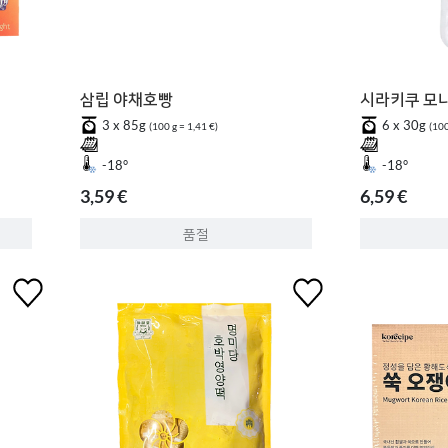
삼립 야채호빵
시라키쿠 모나
3 x 85g
6 x 30g
(100 g = 1,41 €)
(100
-18°
-18°
3,59 €
6,59 €
품절