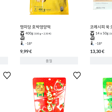
명미당 호박영양떡
코레시피 쑥
400g
14 x 50g
(100 g = 2,50 €)
(1
-18°
-18°
9,99 €
13,30 €
품절