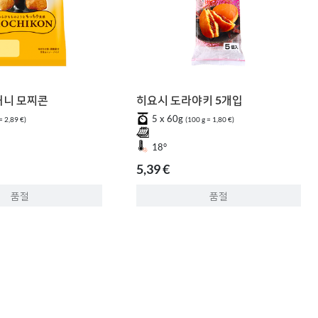
허니 모찌콘
히요시 도라야키 5개입
5 x 60g
= 2,89 €)
(100 g = 1,80 €)
18°
5,39 €
품절
품절