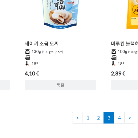
세이키 소금 모찌
마루킨 블랙
130g
100g
(100 g = 3,15 €)
(100 g 
18°
18°
4,10 €
2,89 €
품절
<
1
2
3
4
>